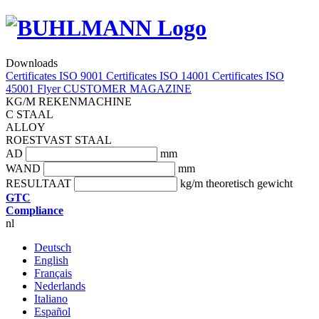
Downloads
Certificates ISO 9001
Certificates ISO 14001
Certificates ISO
45001
Flyer
CUSTOMER MAGAZINE
KG/M REKENMACHINE
C STAAL
ALLOY
ROESTVAST STAAL
AD
mm
WAND
mm
RESULTAAT
kg/m theoretisch gewicht
GTC
Compliance
nl
Deutsch
English
Français
Nederlands
Italiano
Español