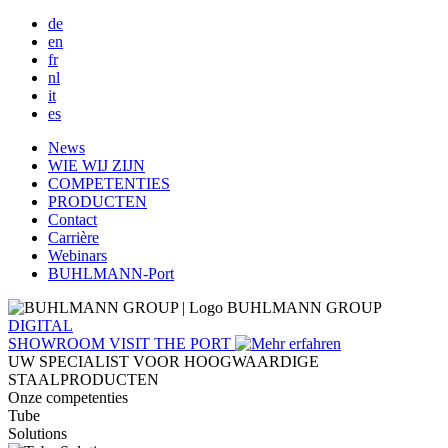
de
en
fr
nl
it
es
Main
News
WIE WIJ ZIJN
navigation
COMPETENTIES
PRODUCTEN
Contact
Carrière
Webinars
BUHLMANN-Port
BUHLMANN GROUP
DIGITAL
SHOWROOM
VISIT THE PORT
UW SPECIALIST VOOR HOOGWAARDIGE
STAALPRODUCTEN
Onze competenties
Tube
Solutions