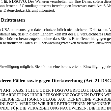
. 1 lit. b DSGVO. Des Weiteren verarbeiten wir Ihre Daten, sofern diese 
 ferner auf Grundlage unseres berechtigten Interesses nach Art. 6 Abs
r Datenschutzerklärung informiert.
Drittstaaten
USA oder sonstigen datenschutzrechtlich nicht sicheren Drittstaaten. 
n darauf hin, dass in diesen Ländern kein mit der EU vergleichbares Da
tsbehörden herauszugeben, ohne dass Sie als Betroffener hiergegen ger
n befindlichen Daten zu Überwachungszwecken verarbeiten, auswerten 
inwilligung möglich. Sie können eine bereits erteilte Einwilligung jed
nderen Fällen sowie gegen Direktwerbung (Art. 21 DS
. 6 ABS. 1 LIT. E ODER F DSGVO ERFOLGT, HABEN SIE
VERARBEITUNG IHRER PERSONENBEZOGENEN DATEN WIDE
EWEILIGE RECHTSGRUNDLAGE, AUF DENEN EINE VERARBE
NLEGEN, WERDEN WIR IHRE BETROFFENEN PERSONENBE
DE FÜR DIE VERARBEITUNG NACHWEISEN, DIE IHRE IN