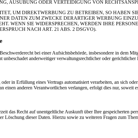
G, AUSÜBUNG ODER VERTEIDIGUNG VON RECHTSANSPRÜC
T, UM DIREKTWERBUNG ZU BETREIBEN, SO HABEN SIE
ER DATEN ZUM ZWECKE DERARTIGER WERBUNG EINZULEG
EHT. WENN SIE WIDERSPRECHEN, WERDEN IHRE PERSO
PRUCH NACH ART. 21 ABS. 2 DSGVO).
e
schwerderecht bei einer Aufsichtsbehörde, insbesondere in dem Mitgli
 unbeschadet anderweitiger verwaltungsrechtlicher oder gerichtlicher 
oder in Erfüllung eines Vertrags automatisiert verarbeiten, an sich od
n einen anderen Verantwortlichen verlangen, erfolgt dies nur, soweit e
zeit das Recht auf unentgeltliche Auskunft über Ihre gespeicherten 
der Löschung dieser Daten. Hierzu sowie zu weiteren Fragen zum Them