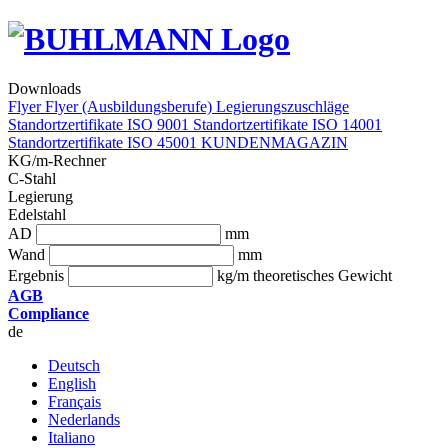
Downloads
Flyer
Flyer (Ausbildungsberufe)
Legierungszuschläge
Standortzertifikate ISO 9001
Standortzertifikate ISO 14001
Standortzertifikate ISO 45001
KUNDENMAGAZIN
KG/m-Rechner
C-Stahl
Legierung
Edelstahl
AD
mm
Wand
mm
Ergebnis
kg/m theoretisches Gewicht
AGB
Compliance
de
Deutsch
English
Français
Nederlands
Italiano