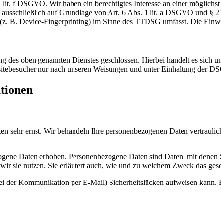
lit. f DSGVO. Wir haben ein berechtigtes Interesse an einer möglichst 
ng ausschließlich auf Grundlage von Art. 6 Abs. 1 lit. a DSGVO und §
(z. B. Device-Fingerprinting) im Sinne des TTDSG umfasst. Die Einwill
 des oben genannten Dienstes geschlossen. Hierbei handelt es sich um
bsitebesucher nur nach unseren Weisungen und unter Einhaltung der D
ationen
ten sehr ernst. Wir behandeln Ihre personenbezogenen Daten vertrauli
ene Daten erhoben. Personenbezogene Daten sind Daten, mit denen Sie
wir sie nutzen. Sie erläutert auch, wie und zu welchem Zweck das gesc
bei der Kommunikation per E-Mail) Sicherheitslücken aufweisen kann. E