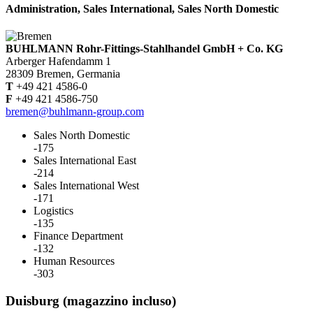
campo.
Administration, Sales International, Sales North Domestic
BUHLMANN Rohr-Fittings-Stahlhandel GmbH + Co. KG
Arberger Hafendamm 1
28309 Bremen, Germania
T
+49 421 4586-0
F
+49 421 4586-750
bremen@buhlmann-group.com
Sales North Domestic
-175
Sales International East
-214
Sales International West
-171
Logistics
-135
Finance Department
-132
Human Resources
-303
Duisburg (magazzino incluso)