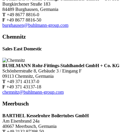
Burgkirchener Straße 183
84489 Burghausen, Germania
T
+49 8677 8816-0
F
+49 8677 8816-50
burghausen@buhlmann-group.com
Chemnitz
Sales East Domestic
BUHLMANN Rohr-Fittings-Stahlhandel GmbH + Co. KG
Schönherrstraße 8, Gebäude 3 / Eingang F
09113 Chemnitz, Germania
T
+49 371 43137-0
F
+49 371 43137-18
chemnitz@buhlmann-group.com
Meerbusch
BARTHEL Kesselrohre Boilertubes GmbH
Am Eisenbrand 24a
40667 Meerbusch, Germania
T
+49 2132 97298-50