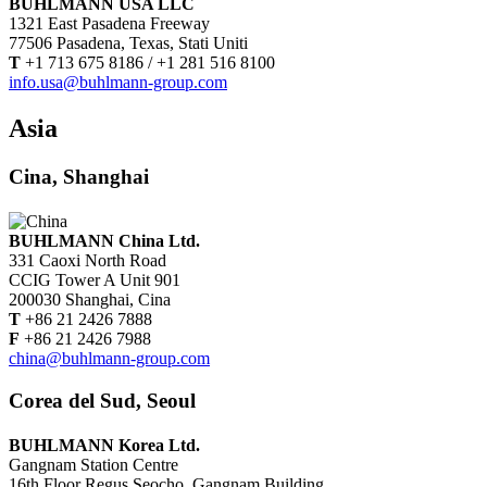
BUHLMANN USA LLC
1321 East Pasadena Freeway
77506 Pasadena, Texas, Stati Uniti
T
+1 713 675 8186 / +1 281 516 8100
info.usa@buhlmann-group.com
Asia
Cina, Shanghai
BUHLMANN China Ltd.
331 Caoxi North Road
CCIG Tower A Unit 901
200030 Shanghai, Cina
T
+86 21 2426 7888
F
+86 21 2426 7988
china@buhlmann-group.com
Corea del Sud, Seoul
BUHLMANN Korea Ltd.
Gangnam Station Centre
16th Floor Regus Seocho, Gangnam Building