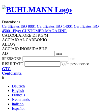
Downloads
Certificates ISO 9001
Certificates ISO 14001
Certificates ISO
45001
Flyer
CUSTOMER MAGAZINE
CALCOLATORE DI KG/M
ACCIAIO AL CARBONIO
ALLOY
ACCIAIO INOSSIDABILE
AD
mm
SPESSORE
mm
RISULTATO
kg/m peso teorico
GTC
Conformità
it
Deutsch
English
Français
Nederlands
Italiano
Español