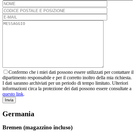
Si
prega
di
lasciare
vuoto
questo
campo.
Confermo che i miei dati possono essere utilizzati per contattare il
dipartimento responsabile e per il corretto inoltro della mia richiesta.
I dati saranno archiviati per un periodo di tempo limitato. Ulteriori
informazioni circa la protezione dei dati possono essere consultate a
questo link
.
Invia
Si
prega
Germania
di
lasciare
Bremen (magazzino incluso)
vuoto
questo