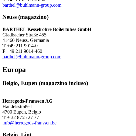
barthel@buhlmann-group.com
Neuss (magazzino)
BARTHEL Kesselrohre Boilertubes GmbH
Gladbacher Straße 455
41460 Neuss, Germania
T
+49 211 9014-0
F
+49 211 9014-460
barthel@buhlmann-group.com
Europa
Belgio, Eupen (magazzino incluso)
Herregods-Franssen AG
Handelsstraße 1
4700 Eupen, Belgio
T
+ 32 8755 27 77
info@herregods-franssen.be
Belgio, Lint