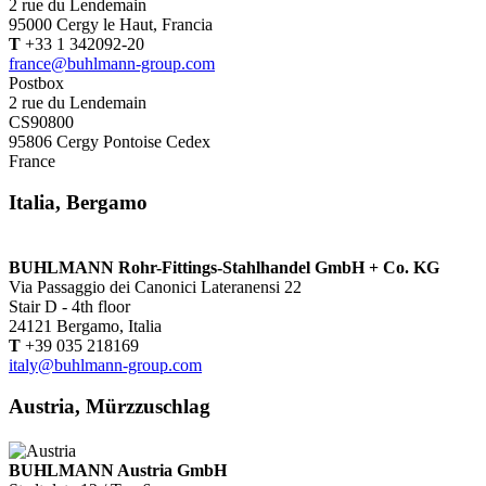
2 rue du Lendemain
95000 Cergy le Haut, Francia
T
+33 1 342092-20
france@buhlmann-group.com
Postbox
2 rue du Lendemain
CS90800
95806 Cergy Pontoise Cedex
France
Italia, Bergamo
BUHLMANN Rohr-Fittings-Stahlhandel GmbH + Co. KG
Via Passaggio dei Canonici Lateranensi 22
Stair D - 4th floor
24121 Bergamo, Italia
T
+39 035 218169
italy@buhlmann-group.com
Austria, Mürzzuschlag
BUHLMANN Austria GmbH