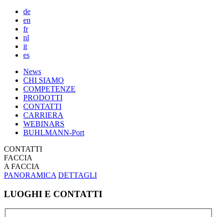
de
en
fr
nl
it
es
Main
News
CHI SIAMO
navigation
COMPETENZE
PRODOTTI
CONTATTI
CARRIERA
WEBINARS
BUHLMANN-Port
CONTATTI
FACCIA
A FACCIA
PANORAMICA
DETTAGLI
LUOGHI E CONTATTI