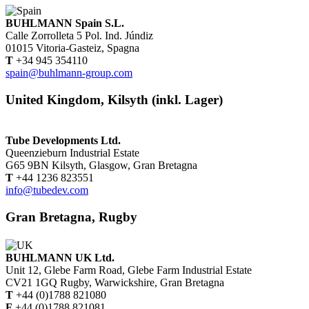
BUHLMANN Spain S.L.
Calle Zorrolleta 5 Pol. Ind. Júndiz
01015 Vitoria-Gasteiz, Spagna
T
+34 945 354110
spain@buhlmann-group.com
United Kingdom, Kilsyth (inkl. Lager)
Tube Developments Ltd.
Queenzieburn Industrial Estate
G65 9BN Kilsyth, Glasgow, Gran Bretagna
T
+44 1236 823551
info@tubedev.com
Gran Bretagna, Rugby
BUHLMANN UK Ltd.
Unit 12, Glebe Farm Road, Glebe Farm Industrial Estate
CV21 1GQ Rugby, Warwickshire, Gran Bretagna
T
+44 (0)1788 821080
F
+44 (0)1788 821081