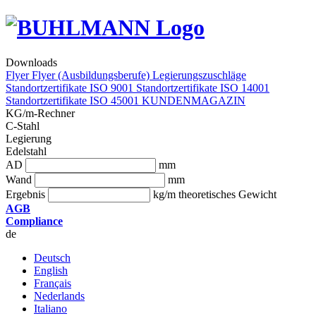
Downloads
Flyer
Flyer (Ausbildungsberufe)
Legierungszuschläge
Standortzertifikate ISO 9001
Standortzertifikate ISO 14001
Standortzertifikate ISO 45001
KUNDENMAGAZIN
KG/m-Rechner
C-Stahl
Legierung
Edelstahl
AD
mm
Wand
mm
Ergebnis
kg/m theoretisches Gewicht
AGB
Compliance
de
Deutsch
English
Français
Nederlands
Italiano