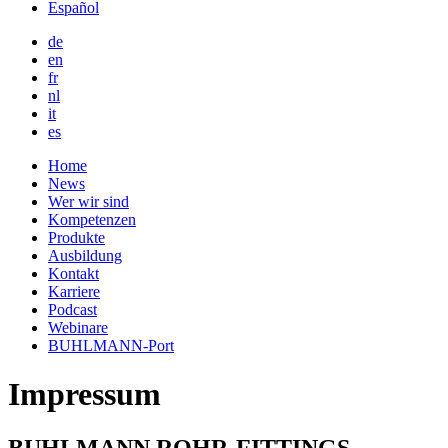
Español
de
en
fr
nl
it
es
Hauptnavigation
Home
News
Wer wir sind
Kompetenzen
Produkte
Ausbildung
Kontakt
Karriere
Podcast
Webinare
BUHLMANN-Port
Impressum
BUHLMANN ROHR-FITTINGS-