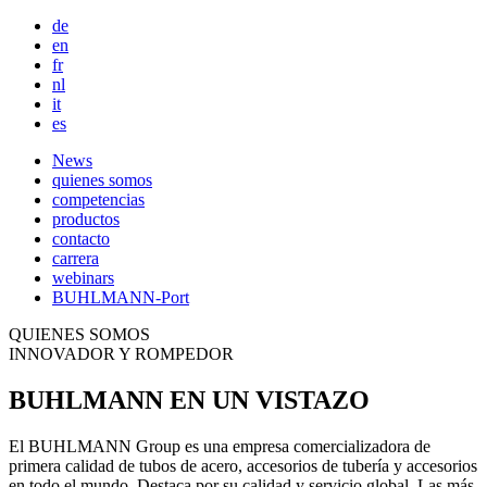
de
en
fr
nl
it
es
Main
News
quienes somos
navigation
competencias
productos
contacto
carrera
webinars
BUHLMANN-Port
QUIENES SOMOS
INNOVADOR Y ROMPEDOR
BUHLMANN EN UN VISTAZO
El BUHLMANN Group es una empresa comercializadora de
primera calidad de tubos de acero, accesorios de tubería y accesorios
en todo el mundo. Destaca por su calidad y servicio global. Las más