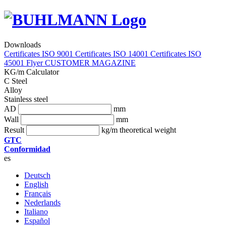
Downloads
Certificates ISO 9001
Certificates ISO 14001
Certificates ISO
45001
Flyer
CUSTOMER MAGAZINE
KG/m Calculator
C Steel
Alloy
Stainless steel
AD
mm
Wall
mm
Result
kg/m theoretical weight
GTC
Conformidad
es
Deutsch
English
Français
Nederlands
Italiano
Español