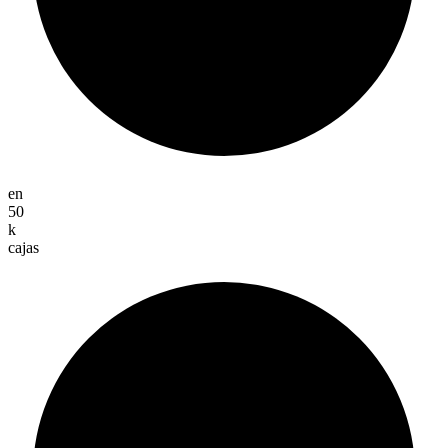
en
50
k
cajas