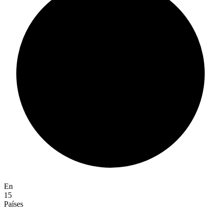
En
15
Países