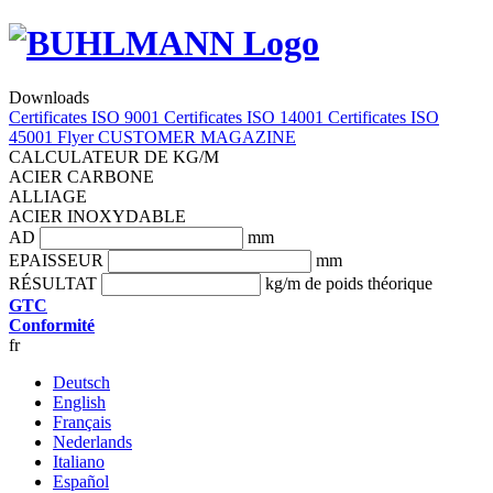
Downloads
Certificates ISO 9001
Certificates ISO 14001
Certificates ISO
45001
Flyer
CUSTOMER MAGAZINE
CALCULATEUR DE KG/M
ACIER CARBONE
ALLIAGE
ACIER INOXYDABLE
AD
mm
EPAISSEUR
mm
RÉSULTAT
kg/m de poids théorique
GTC
Conformité
fr
Deutsch
English
Français
Nederlands
Italiano
Español