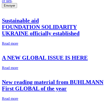
ce lien
.
Envoyer
Bitte
lassen
Sie
Sustainable aid
dieses
FOUNDATION SOLIDARITY
Feld
leer.
UKRAINE officially established
Read more
A NEW GLOBAL ISSUE IS HERE
Read more
New reading material from BUHLMANN
First GLOBAL of the year
Read more